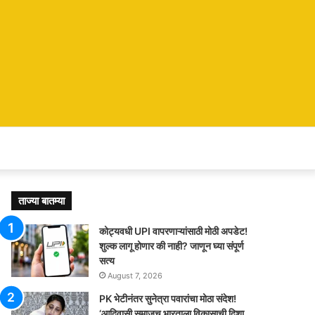
ताज्या बातम्या
कोट्यवधी UPI वापरणाऱ्यांसाठी मोठी अपडेट!
शुल्क लागू होणार की नाही? जाणून घ्या संपूर्ण
सत्य
August 7, 2026
PK भेटीनंतर सुनेत्रा पवारांचा मोठा संदेश!
‘आदिवासी समाजच भारताला विकासाची दिशा