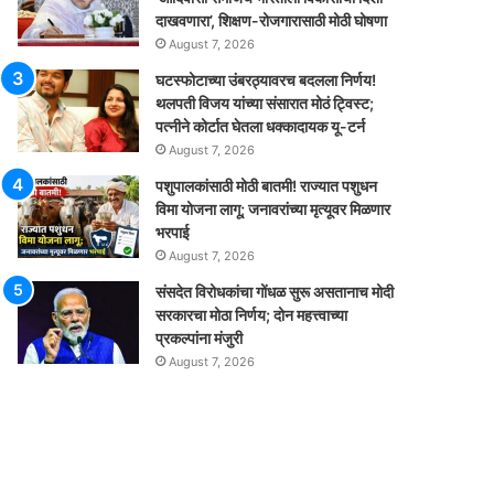
दाखवणारा’, शिक्षण-रोजगारासाठी मोठी घोषणा
August 7, 2026
घटस्फोटाच्या उंबरठ्यावरच बदलला निर्णय!
थलपती विजय यांच्या संसारात मोठं ट्विस्ट;
पत्नीने कोर्टात घेतला धक्कादायक यू-टर्न
August 7, 2026
पशुपालकांसाठी मोठी बातमी! राज्यात पशुधन
विमा योजना लागू; जनावरांच्या मृत्यूवर मिळणार
भरपाई
August 7, 2026
संसदेत विरोधकांचा गोंधळ सुरू असतानाच मोदी
सरकारचा मोठा निर्णय; दोन महत्त्वाच्या
प्रकल्पांना मंजुरी
August 7, 2026