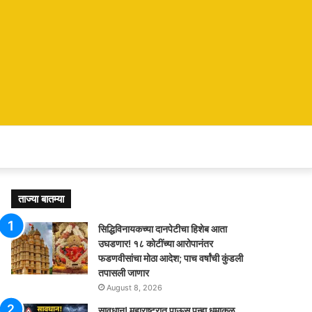
ताज्या बातम्या
सिद्धिविनायकच्या दानपेटीचा हिशेब आता
उघडणार! १८ कोटींच्या आरोपानंतर
फडणवीसांचा मोठा आदेश; पाच वर्षांची कुंडली
तपासली जाणार
August 8, 2026
सावधान! महाराष्ट्रात पाऊस पुन्हा धुमाकूळ