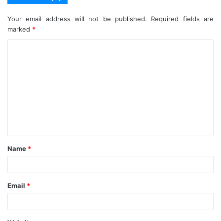
Your email address will not be published.
Required fields are
marked
*
C
o
m
m
e
n
t
Name
*
*
Email
*