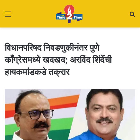
Menu
S
fo
विधानपरिषद निवडणुकीनंतर पुणे
काँग्रेसमध्ये खदखद; अरविंद शिंदेंची
हायकमांडकडे तक्रार