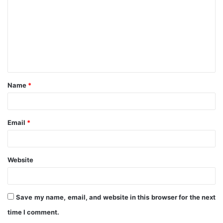
m
m
e
n
t
Name
*
*
Email
*
Website
Save my name, email, and website in this browser for the next
time I comment.