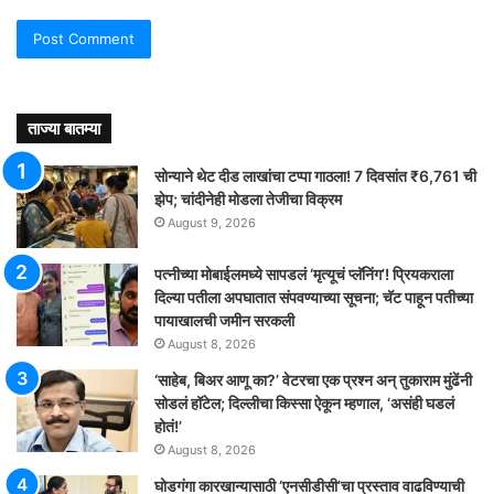
ताज्या बातम्या
सोन्याने थेट दीड लाखांचा टप्पा गाठला! 7 दिवसांत ₹6,761 ची
झेप; चांदीनेही मोडला तेजीचा विक्रम
August 9, 2026
पत्नीच्या मोबाईलमध्ये सापडलं ‘मृत्यूचं प्लॅनिंग’! प्रियकराला
दिल्या पतीला अपघातात संपवण्याच्या सूचना; चॅट पाहून पतीच्या
पायाखालची जमीन सरकली
August 8, 2026
‘साहेब, बिअर आणू का?’ वेटरचा एक प्रश्न अन् तुकाराम मुंढेंनी
सोडलं हॉटेल; दिल्लीचा किस्सा ऐकून म्हणाल, ‘असंही घडलं
होतं!’
August 8, 2026
घोडगंगा कारखान्यासाठी ‘एनसीडीसी’चा प्रस्ताव वाढविण्याची