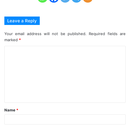
Leave a Reply
Your email address will not be published.
Required fields are
marked
*
C
o
m
m
e
n
t
Name
*
*