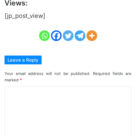
Views:
[jp_post_view]
Leave a Reply
Your email address will not be published.
Required fields are
marked
*
C
o
m
m
e