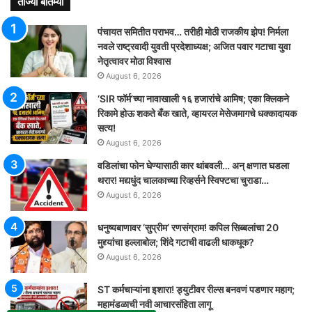
ताज्या बातम्या
पंचायत समितीत पराभव… तरीही मोठी राजकीय झेप! निर्मला
नवले राष्ट्रवादी युवती प्रदेशाध्यक्ष; अजित पवार गटाचा युवा
नेतृत्वावर मोठा विश्वास
August 6, 2026
‘SIR फॉर्म’च्या नावाखाली १६ हजारांचे आमिष; एका क्लिकने
रिकामे होऊ शकते बँक खाते, व्हायरल मेसेजमागचे धक्कादायक
सत्य!
August 6, 2026
वडिलांचा फोन घेण्यासाठी कार थांबवली… अन् क्षणात घडला
थरार! मद्यधुंद चालकाच्या रिव्हर्सने स्विफ्टचा चुराडा…
August 6, 2026
धनुष्यबाणावर ‘सुप्रीम’ रणसंग्राम! कपिल सिब्बलांचा 20
मुद्द्यांचा हल्लाबोल; शिंदे गटाची वाढली धाकधूक?
August 6, 2026
ST कर्मचाऱ्यांना इशारा! ड्युटीवर रील्स बनवणं पडणार महाग;
महामंडळाची नवी आचारसंहिता लागू