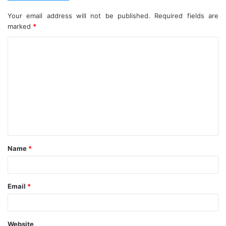
Your email address will not be published.
Required fields are
marked
*
C
o
m
m
e
n
t
Name
*
*
Email
*
Website