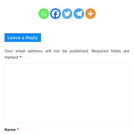
Leave a Reply
Your email address will not be published.
Required fields are
marked
*
C
o
m
m
e
n
t
Name
*
*