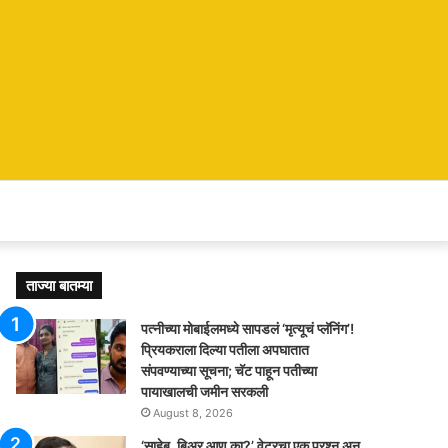
ताज्या बातम्या
पत्नीच्या मोबाईलमध्ये सापडलं ‘मृत्यूचं प्लॅनिंग’!
प्रियकराला दिल्या पतीला अपघातात
संपवण्याच्या सूचना; चॅट पाहून पतीच्या
पायाखालची जमीन सरकली
August 8, 2026
‘साहेब, बिअर आणू का?’ वेटरचा एक प्रश्न अन्