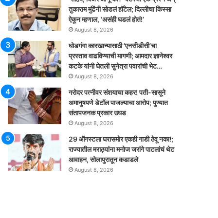
तुकाराम मुंढेंनी सोडलं हॉटेल; दिल्लीचा किस्सा
ऐकून म्हणाल, ‘असंही घडलं होतं!’
August 8, 2026
घोडगंगा कारखान्यासाठी ‘एनसीडीसी’चा
प्रस्ताव वाढविण्याची मागणी; आमदार ज्ञानेश्वर
कटके यांनी घेतली सुनेत्रा पवारांची भेट…
August 8, 2026
गरोदर पत्नीवर संशयाचा कहर! पती-सासूने
अमानुषपणे डेटॉल पाजल्याचा आरोप; पुण्यात
संतापजनक प्रकार उघड
August 8, 2026
29 ऑगस्टला घरासमोर एकही गाडी ठेवू नका!;
राज्यातील मराठ्यांना मनोज जरांगे पाटलांचं थेट
आवाहन, सोलापुरातून कडाडले
August 8, 2026