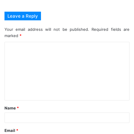
Leave a Reply
Your email address will not be published.
Required fields are
marked
*
C
o
m
m
e
n
t
Name
*
*
Email
*