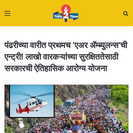
Menu
S
fo
पंढरीच्या वारीत प्रथमच ‘एअर ॲम्ब्युलन्स’ची
एन्ट्री! लाखो वारकऱ्यांच्या सुरक्षिततेसाठी
सरकारची ऐतिहासिक आरोग्य योजना