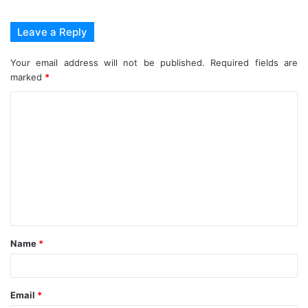
Leave a Reply
Your email address will not be published.
Required fields are
marked
*
C
o
m
m
e
n
t
Name
*
*
Email
*