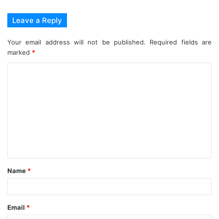
Leave a Reply
Your email address will not be published.
Required fields are
marked
*
C
o
m
m
e
n
t
Name
*
*
Email
*