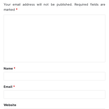
Your email address will not be published.
Required fields are
marked
*
C
o
m
m
e
n
t
Name
*
*
Email
*
Website