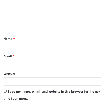
m
m
e
n
t
Name
*
*
Email
*
Website
Save my name, email, and website in this browser for the next
time I comment.