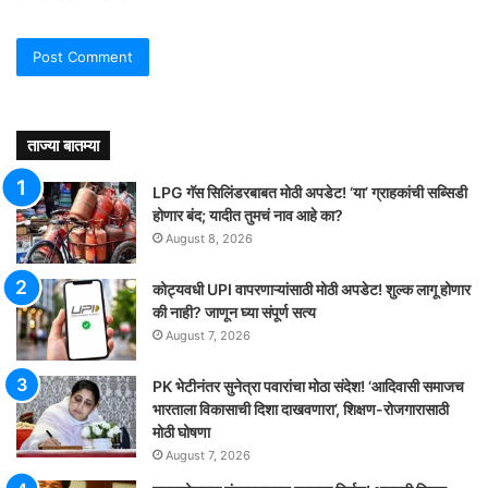
ताज्या बातम्या
LPG गॅस सिलिंडरबाबत मोठी अपडेट! ‘या’ ग्राहकांची सब्सिडी
होणार बंद; यादीत तुमचं नाव आहे का?
August 8, 2026
कोट्यवधी UPI वापरणाऱ्यांसाठी मोठी अपडेट! शुल्क लागू होणार
की नाही? जाणून घ्या संपूर्ण सत्य
August 7, 2026
PK भेटीनंतर सुनेत्रा पवारांचा मोठा संदेश! ‘आदिवासी समाजच
भारताला विकासाची दिशा दाखवणारा’, शिक्षण-रोजगारासाठी
मोठी घोषणा
August 7, 2026