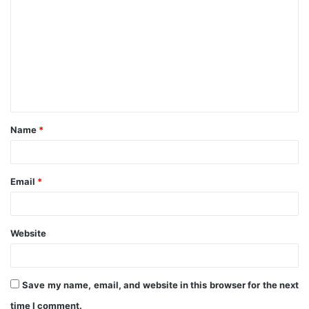
o
m
m
e
n
t
Name
*
*
Email
*
Website
Save my name, email, and website in this browser for the next
time I comment.