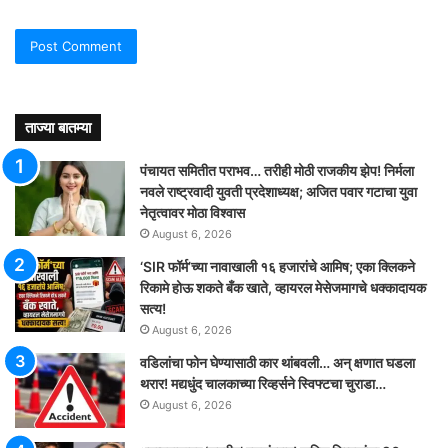
ताज्या बातम्या
पंचायत समितीत पराभव… तरीही मोठी राजकीय झेप! निर्मला
नवले राष्ट्रवादी युवती प्रदेशाध्यक्ष; अजित पवार गटाचा युवा
नेतृत्वावर मोठा विश्वास
August 6, 2026
‘SIR फॉर्म’च्या नावाखाली १६ हजारांचे आमिष; एका क्लिकने
रिकामे होऊ शकते बँक खाते, व्हायरल मेसेजमागचे धक्कादायक
सत्य!
August 6, 2026
वडिलांचा फोन घेण्यासाठी कार थांबवली… अन् क्षणात घडला
थरार! मद्यधुंद चालकाच्या रिव्हर्सने स्विफ्टचा चुराडा…
August 6, 2026