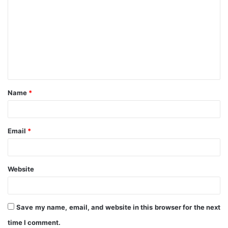
o
m
m
e
n
t
Name
*
*
Email
*
Website
Save my name, email, and website in this browser for the next
time I comment.