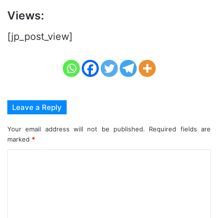
Views:
[jp_post_view]
Leave a Reply
Your email address will not be published.
Required fields are
marked
*
C
o
m
m
e