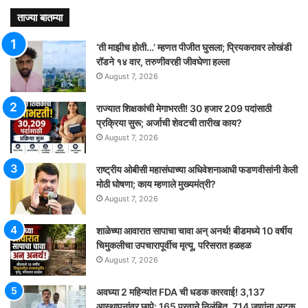
ताज्या बातम्या
‘ती माझीच होती…’ म्हणत पीजीत घुसला; प्रियकरावर लोखंडी
रॉडने १४ वार, तरुणीवरही जीवघेणा हल्ला
August 7, 2026
राज्यात शिक्षकांची मेगाभरती! 30 हजार 209 पदांसाठी
प्रक्रिया सुरू; अर्जाची शेवटची तारीख काय?
August 7, 2026
राष्ट्रीय ओबीसी महासंघाच्या अधिवेशनाआधी फडणवीसांनी केली
मोठी घोषणा; काय म्हणाले मुख्यमंत्री?
August 7, 2026
शाळेच्या आवारात सापाचा चावा अन् अनर्थ! बीडमध्ये 10 वर्षीय
चिमुकलीचा उपचारापूर्वीच मृत्यू, परिसरात हळहळ
August 7, 2026
अवघ्या 2 महिन्यांत FDA ची धडक कारवाई! 3,137
आस्थापनांवर छापे; 165 परवाने निलंबित, 714 जणांना अटक