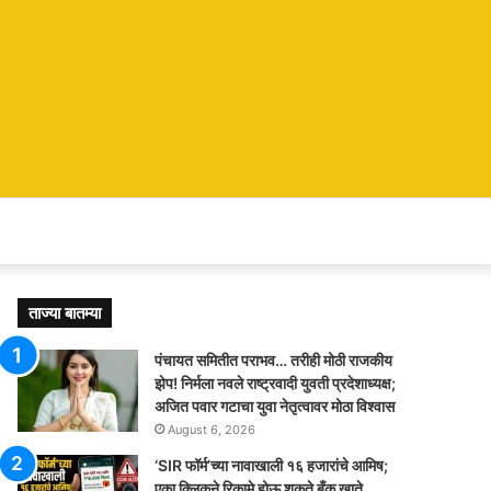
ताज्या बातम्या
पंचायत समितीत पराभव… तरीही मोठी राजकीय
झेप! निर्मला नवले राष्ट्रवादी युवती प्रदेशाध्यक्ष;
अजित पवार गटाचा युवा नेतृत्वावर मोठा विश्वास
August 6, 2026
‘SIR फॉर्म’च्या नावाखाली १६ हजारांचे आमिष;
एका क्लिकने रिकामे होऊ शकते बँक खाते,