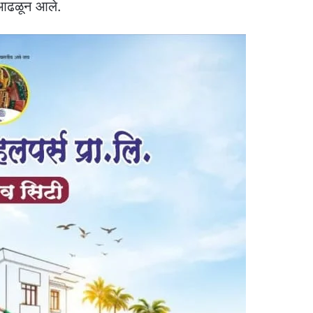
त आढळून आले.