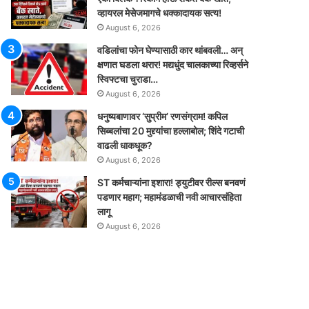
व्हायरल मेसेजमागचे धक्कादायक सत्य!
August 6, 2026
वडिलांचा फोन घेण्यासाठी कार थांबवली… अन्
क्षणात घडला थरार! मद्यधुंद चालकाच्या रिव्हर्सने
स्विफ्टचा चुराडा…
August 6, 2026
धनुष्यबाणावर ‘सुप्रीम’ रणसंग्राम! कपिल
सिब्बलांचा 20 मुद्द्यांचा हल्लाबोल; शिंदे गटाची
वाढली धाकधूक?
August 6, 2026
ST कर्मचाऱ्यांना इशारा! ड्युटीवर रील्स बनवणं
पडणार महाग; महामंडळाची नवी आचारसंहिता
लागू
August 6, 2026