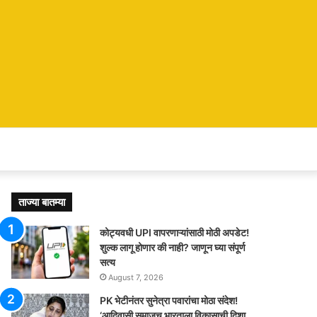
ताज्या बातम्या
कोट्यवधी UPI वापरणाऱ्यांसाठी मोठी अपडेट!
शुल्क लागू होणार की नाही? जाणून घ्या संपूर्ण
सत्य
August 7, 2026
PK भेटीनंतर सुनेत्रा पवारांचा मोठा संदेश!
‘आदिवासी समाजच भारताला विकासाची दिशा