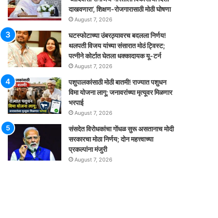
दाखवणारा’, शिक्षण-रोजगारासाठी मोठी घोषणा
August 7, 2026
घटस्फोटाच्या उंबरठ्यावरच बदलला निर्णय!
थलपती विजय यांच्या संसारात मोठं ट्विस्ट;
पत्नीने कोर्टात घेतला धक्कादायक यू-टर्न
August 7, 2026
पशुपालकांसाठी मोठी बातमी! राज्यात पशुधन
विमा योजना लागू; जनावरांच्या मृत्यूवर मिळणार
भरपाई
August 7, 2026
संसदेत विरोधकांचा गोंधळ सुरू असतानाच मोदी
सरकारचा मोठा निर्णय; दोन महत्त्वाच्या
प्रकल्पांना मंजुरी
August 7, 2026