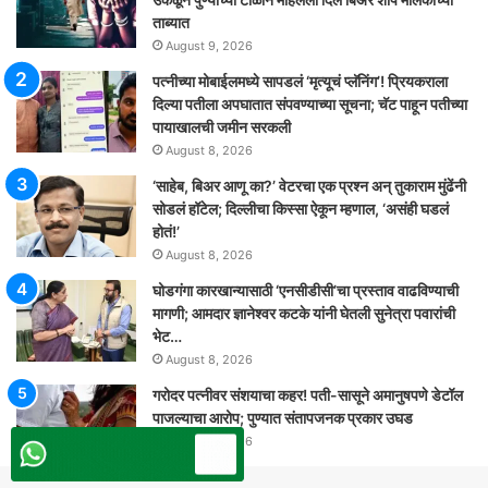
ताब्यात
August 9, 2026
पत्नीच्या मोबाईलमध्ये सापडलं ‘मृत्यूचं प्लॅनिंग’! प्रियकराला
दिल्या पतीला अपघातात संपवण्याच्या सूचना; चॅट पाहून पतीच्या
पायाखालची जमीन सरकली
August 8, 2026
‘साहेब, बिअर आणू का?’ वेटरचा एक प्रश्न अन् तुकाराम मुंढेंनी
सोडलं हॉटेल; दिल्लीचा किस्सा ऐकून म्हणाल, ‘असंही घडलं
होतं!’
August 8, 2026
घोडगंगा कारखान्यासाठी ‘एनसीडीसी’चा प्रस्ताव वाढविण्याची
मागणी; आमदार ज्ञानेश्वर कटके यांनी घेतली सुनेत्रा पवारांची
भेट…
August 8, 2026
गरोदर पत्नीवर संशयाचा कहर! पती-सासूने अमानुषपणे डेटॉल
पाजल्याचा आरोप; पुण्यात संतापजनक प्रकार उघड
August 8, 2026