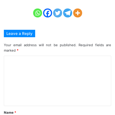
Leave a Reply
Your email address will not be published.
Required fields are
marked
*
C
o
m
m
e
n
t
Name
*
*