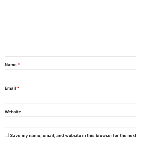
o
m
m
e
n
t
Name
*
*
Email
*
Website
Save my name, email, and website in this browser for the next