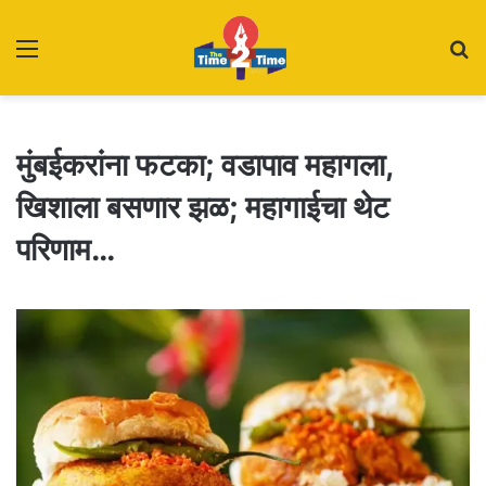
Menu
S
fo
मुंबईकरांना फटका; वडापाव महागला,
खिशाला बसणार झळ; महागाईचा थेट
परिणाम…