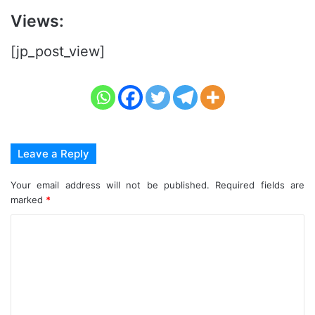
Views:
[jp_post_view]
Leave a Reply
Your email address will not be published.
Required fields are
marked
*
C
o
m
m
e