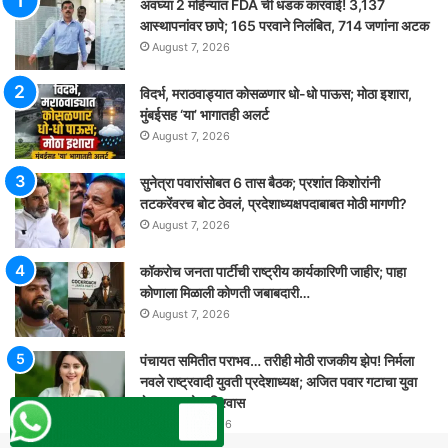
अवघ्या 2 महिन्यांत FDA ची धडक कारवाई! 3,137
आस्थापनांवर छापे; 165 परवाने निलंबित, 714 जणांना अटक
August 7, 2026
विदर्भ, मराठवाड्यात कोसळणार धो-धो पाऊस; मोठा इशारा,
मुंबईसह ‘या’ भागातही अलर्ट
August 7, 2026
सुनेत्रा पवारांसोबत 6 तास बैठक; प्रशांत किशोरांनी
तटकरेंवरच बोट ठेवलं, प्रदेशाध्यक्षपदाबाबत मोठी मागणी?
August 7, 2026
कॉकरोच जनता पार्टीची राष्ट्रीय कार्यकारिणी जाहीर; पाहा
कोणाला मिळाली कोणती जबाबदारी…
August 7, 2026
पंचायत समितीत पराभव… तरीही मोठी राजकीय झेप! निर्मला
नवले राष्ट्रवादी युवती प्रदेशाध्यक्ष; अजित पवार गटाचा युवा
नेतृत्वावर मोठा विश्वास
August 6, 2026