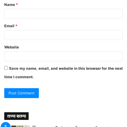
Name
*
*
Email
*
Website
Save my name, email, and website in this browser for the next
time I comment.
ताज्या बातम्या