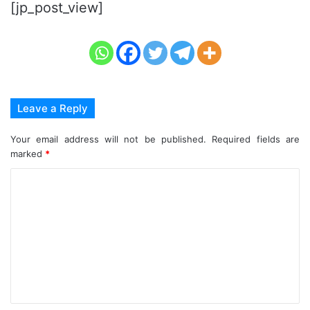
[jp_post_view]
Leave a Reply
Your email address will not be published.
Required fields are
marked
*
C
o
m
m
e
n
t