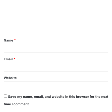
m
m
e
n
t
Name
*
*
Email
*
Website
Save my name, email, and website in this browser for the next
time I comment.