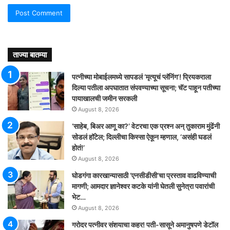
ताज्या बातम्या
पत्नीच्या मोबाईलमध्ये सापडलं ‘मृत्यूचं प्लॅनिंग’! प्रियकराला
दिल्या पतीला अपघातात संपवण्याच्या सूचना; चॅट पाहून पतीच्या
पायाखालची जमीन सरकली
August 8, 2026
‘साहेब, बिअर आणू का?’ वेटरचा एक प्रश्न अन् तुकाराम मुंढेंनी
सोडलं हॉटेल; दिल्लीचा किस्सा ऐकून म्हणाल, ‘असंही घडलं
होतं!’
August 8, 2026
घोडगंगा कारखान्यासाठी ‘एनसीडीसी’चा प्रस्ताव वाढविण्याची
मागणी; आमदार ज्ञानेश्वर कटके यांनी घेतली सुनेत्रा पवारांची
भेट…
August 8, 2026
गरोदर पत्नीवर संशयाचा कहर! पती-सासूने अमानुषपणे डेटॉल