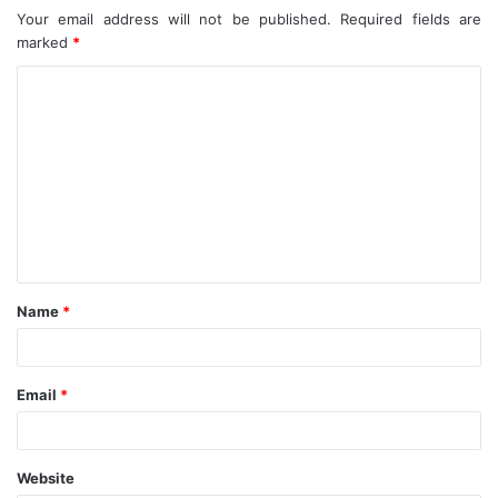
Your email address will not be published.
Required fields are
marked
*
C
o
m
m
e
n
t
Name
*
*
Email
*
Website