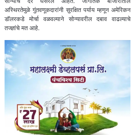
सोन्याचे दर घसरले आहेत. जागतिक बाजारातील
अस्थिरतेमुळे गुंतवणूकदारांनी सुरक्षित पर्याय म्हणून अमेरिकन
डॉलरकडे मोर्चा वळवल्याने सोन्यावरील दबाव वाढल्याचे
तज्ज्ञांचे मत आहे.