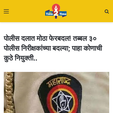
Menu
S
fo
पोलीस दलात मोठा फेरबदल! तब्बल ३०
पोलीस निरीक्षकांच्या बदल्या; पाहा कोणाची
कुठे नियुक्ती..