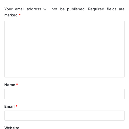
Your email address will not be published.
Required fields are
marked
*
C
o
m
m
e
n
t
Name
*
*
Email
*
Website