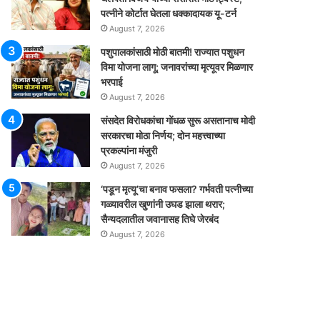
पत्नीने कोर्टात घेतला धक्कादायक यू-टर्न
August 7, 2026
पशुपालकांसाठी मोठी बातमी! राज्यात पशुधन
विमा योजना लागू; जनावरांच्या मृत्यूवर मिळणार
भरपाई
August 7, 2026
संसदेत विरोधकांचा गोंधळ सुरू असतानाच मोदी
सरकारचा मोठा निर्णय; दोन महत्त्वाच्या
प्रकल्पांना मंजुरी
August 7, 2026
‘पडून मृत्यू’चा बनाव फसला? गर्भवती पत्नीच्या
गळ्यावरील खुणांनी उघड झाला थरार;
सैन्यदलातील जवानासह तिघे जेरबंद
August 7, 2026