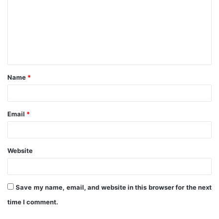
m
m
e
n
t
Name
*
*
Email
*
Website
Save my name, email, and website in this browser for the next
time I comment.