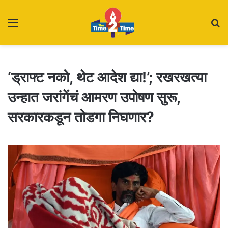
Menu
S
fo
‘ड्राफ्ट नको, थेट आदेश द्या!’; रखरखत्या
उन्हात जरांगेंचं आमरण उपोषण सुरू,
सरकारकडून तोडगा निघणार?