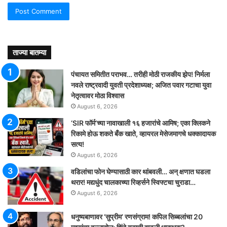
ताज्या बातम्या
पंचायत समितीत पराभव… तरीही मोठी राजकीय झेप! निर्मला
नवले राष्ट्रवादी युवती प्रदेशाध्यक्ष; अजित पवार गटाचा युवा
नेतृत्वावर मोठा विश्वास
August 6, 2026
‘SIR फॉर्म’च्या नावाखाली १६ हजारांचे आमिष; एका क्लिकने
रिकामे होऊ शकते बँक खाते, व्हायरल मेसेजमागचे धक्कादायक
सत्य!
August 6, 2026
वडिलांचा फोन घेण्यासाठी कार थांबवली… अन् क्षणात घडला
थरार! मद्यधुंद चालकाच्या रिव्हर्सने स्विफ्टचा चुराडा…
August 6, 2026
धनुष्यबाणावर ‘सुप्रीम’ रणसंग्राम! कपिल सिब्बलांचा 20