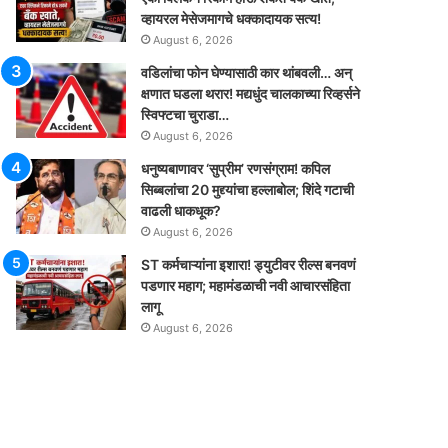
व्हायरल मेसेजमागचे धक्कादायक सत्य!
August 6, 2026
वडिलांचा फोन घेण्यासाठी कार थांबवली… अन्
क्षणात घडला थरार! मद्यधुंद चालकाच्या रिव्हर्सने
स्विफ्टचा चुराडा…
August 6, 2026
धनुष्यबाणावर ‘सुप्रीम’ रणसंग्राम! कपिल
सिब्बलांचा 20 मुद्द्यांचा हल्लाबोल; शिंदे गटाची
वाढली धाकधूक?
August 6, 2026
ST कर्मचाऱ्यांना इशारा! ड्युटीवर रील्स बनवणं
पडणार महाग; महामंडळाची नवी आचारसंहिता
लागू
August 6, 2026