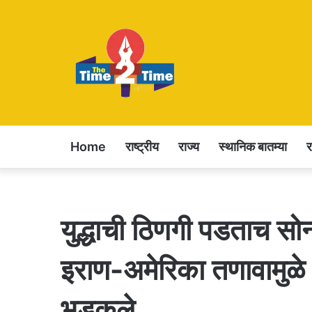
Home
राष्ट्रीय
राज्य
स्थानिक बातम्या
युद्धाची ठिणगी पडताच सो
इराण-अमेरिका तणावामुळे 
भडकले