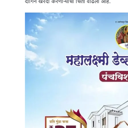
दागिने खरेदी करणाऱ्यांची चिंता वाढली आहे.