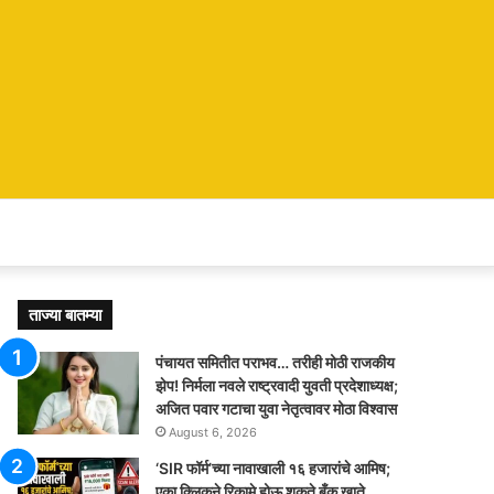
ताज्या बातम्या
पंचायत समितीत पराभव… तरीही मोठी राजकीय
झेप! निर्मला नवले राष्ट्रवादी युवती प्रदेशाध्यक्ष;
अजित पवार गटाचा युवा नेतृत्वावर मोठा विश्वास
August 6, 2026
‘SIR फॉर्म’च्या नावाखाली १६ हजारांचे आमिष;
एका क्लिकने रिकामे होऊ शकते बँक खाते,