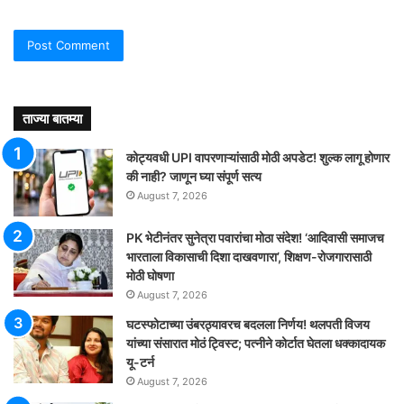
ताज्या बातम्या
कोट्यवधी UPI वापरणाऱ्यांसाठी मोठी अपडेट! शुल्क लागू होणार
की नाही? जाणून घ्या संपूर्ण सत्य
August 7, 2026
PK भेटीनंतर सुनेत्रा पवारांचा मोठा संदेश! ‘आदिवासी समाजच
भारताला विकासाची दिशा दाखवणारा’, शिक्षण-रोजगारासाठी
मोठी घोषणा
August 7, 2026
घटस्फोटाच्या उंबरठ्यावरच बदलला निर्णय! थलपती विजय
यांच्या संसारात मोठं ट्विस्ट; पत्नीने कोर्टात घेतला धक्कादायक
यू-टर्न
August 7, 2026