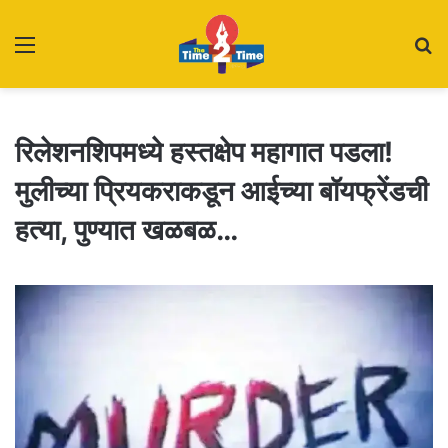
Menu
S
fo
रिलेशनशिपमध्ये हस्तक्षेप महागात पडला!
मुलीच्या प्रियकराकडून आईच्या बॉयफ्रेंडची
हत्या, पुण्यात खळबळ…