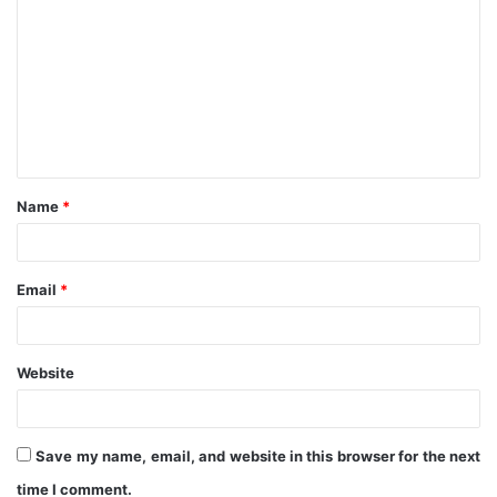
o
m
m
e
n
t
Name
*
*
Email
*
Website
Save my name, email, and website in this browser for the next
time I comment.