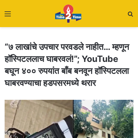
Menu
S
fo
“७ लाखांचे उपचार परवडले नाहीत… म्हणून
हॉस्पिटललाच घाबरवलं!”; YouTube
बघून ४०० रुपयांत बाँब बनवून हॉस्पिटलला
घाबरवण्याचा हडपसरमध्ये थरार