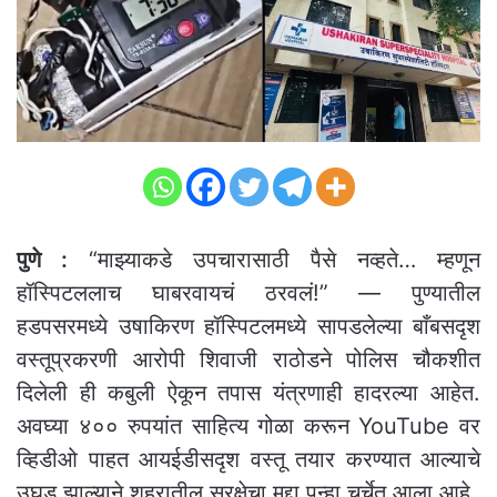
पुणे :
“माझ्याकडे उपचारासाठी पैसे नव्हते… म्हणून
हॉस्पिटललाच घाबरवायचं ठरवलं!” — पुण्यातील
हडपसरमध्ये उषाकिरण हॉस्पिटलमध्ये सापडलेल्या बाँबसदृश
वस्तूप्रकरणी आरोपी शिवाजी राठोडने पोलिस चौकशीत
दिलेली ही कबुली ऐकून तपास यंत्रणाही हादरल्या आहेत.
अवघ्या ४०० रुपयांत साहित्य गोळा करून YouTube वर
व्हिडीओ पाहत आयईडीसदृश वस्तू तयार करण्यात आल्याचे
उघड झाल्याने शहरातील सुरक्षेचा मुद्दा पुन्हा चर्चेत आला आहे.