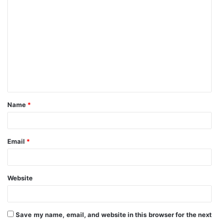
C
o
m
m
e
n
t
Name
*
*
Email
*
Website
Save my name, email, and website in this browser for the next