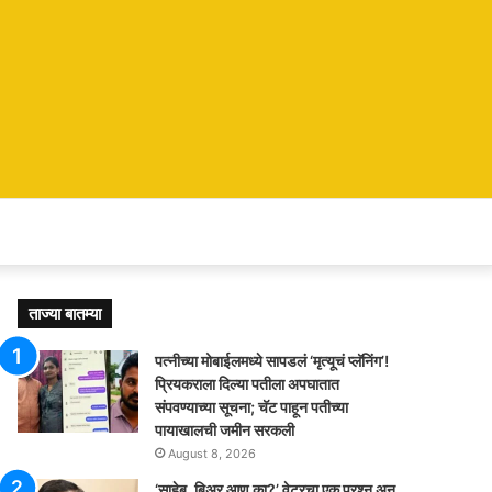
ताज्या बातम्या
पत्नीच्या मोबाईलमध्ये सापडलं ‘मृत्यूचं प्लॅनिंग’!
प्रियकराला दिल्या पतीला अपघातात
संपवण्याच्या सूचना; चॅट पाहून पतीच्या
पायाखालची जमीन सरकली
August 8, 2026
‘साहेब, बिअर आणू का?’ वेटरचा एक प्रश्न अन्