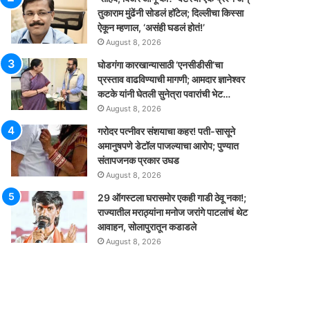
तुकाराम मुंढेंनी सोडलं हॉटेल; दिल्लीचा किस्सा
ऐकून म्हणाल, ‘असंही घडलं होतं!’
August 8, 2026
घोडगंगा कारखान्यासाठी ‘एनसीडीसी’चा
प्रस्ताव वाढविण्याची मागणी; आमदार ज्ञानेश्वर
कटके यांनी घेतली सुनेत्रा पवारांची भेट…
August 8, 2026
गरोदर पत्नीवर संशयाचा कहर! पती-सासूने
अमानुषपणे डेटॉल पाजल्याचा आरोप; पुण्यात
संतापजनक प्रकार उघड
August 8, 2026
29 ऑगस्टला घरासमोर एकही गाडी ठेवू नका!;
राज्यातील मराठ्यांना मनोज जरांगे पाटलांचं थेट
आवाहन, सोलापुरातून कडाडले
August 8, 2026