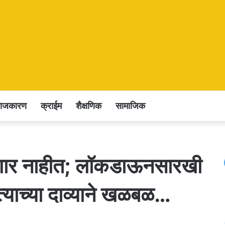
राजकारण
क्राईम
शैक्षणिक
सामाजिक
िळणार नाहीत; लॉकडाऊनसारखी
ेत्याच्या दाव्याने खळबळ…