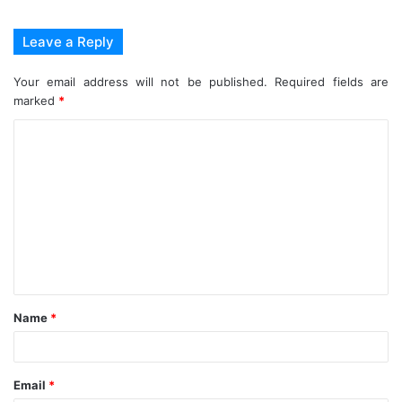
Leave a Reply
Your email address will not be published.
Required fields are
marked
*
C
o
m
m
e
n
t
Name
*
*
Email
*