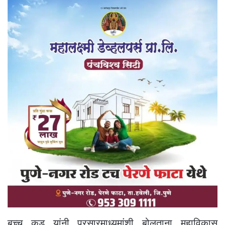
बच्चू कडू यांनी प्रसारमाध्यमांशी बोलताना महाविकास