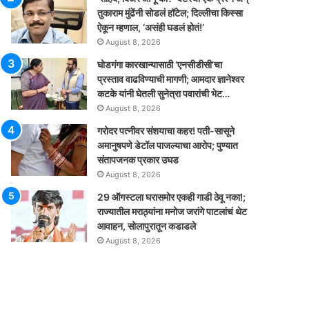
तुकाराम मुंढेंनी सोडलं हॉटेल; दिल्लीचा किस्सा
ऐकून म्हणाल, ‘असंही घडलं होतं!’
August 8, 2026
घोडगंगा कारखान्यासाठी ‘एनसीडीसी’चा
प्रस्ताव वाढविण्याची मागणी; आमदार ज्ञानेश्वर
कटके यांनी घेतली सुनेत्रा पवारांची भेट…
August 8, 2026
गरोदर पत्नीवर संशयाचा कहर! पती-सासूने
अमानुषपणे डेटॉल पाजल्याचा आरोप; पुण्यात
संतापजनक प्रकार उघड
August 8, 2026
29 ऑगस्टला घरासमोर एकही गाडी ठेवू नका!;
राज्यातील मराठ्यांना मनोज जरांगे पाटलांचं थेट
आवाहन, सोलापुरातून कडाडले
August 8, 2026