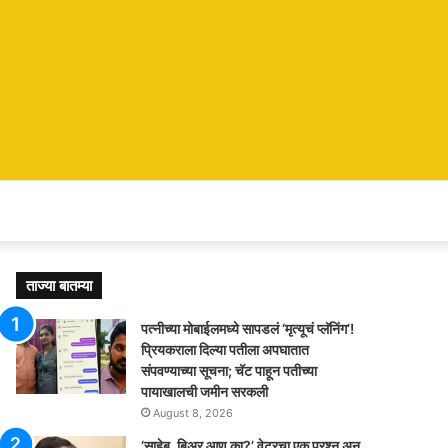
ताज्या बातम्या
पत्नीच्या मोबाईलमध्ये सापडलं ‘मृत्यूचं प्लॅनिंग’!
प्रियकराला दिल्या पतीला अपघातात
संपवण्याच्या सूचना; चॅट पाहून पतीच्या
पायाखालची जमीन सरकली
August 8, 2026
‘साहेब, बिअर आणू का?’ वेटरचा एक प्रश्न अन्