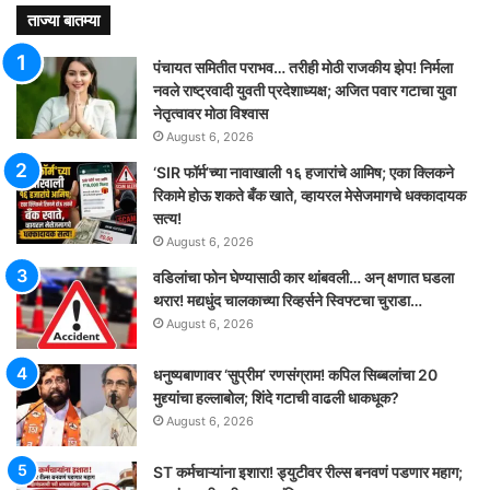
ताज्या बातम्या
पंचायत समितीत पराभव… तरीही मोठी राजकीय झेप! निर्मला
नवले राष्ट्रवादी युवती प्रदेशाध्यक्ष; अजित पवार गटाचा युवा
नेतृत्वावर मोठा विश्वास
August 6, 2026
‘SIR फॉर्म’च्या नावाखाली १६ हजारांचे आमिष; एका क्लिकने
रिकामे होऊ शकते बँक खाते, व्हायरल मेसेजमागचे धक्कादायक
सत्य!
August 6, 2026
वडिलांचा फोन घेण्यासाठी कार थांबवली… अन् क्षणात घडला
थरार! मद्यधुंद चालकाच्या रिव्हर्सने स्विफ्टचा चुराडा…
August 6, 2026
धनुष्यबाणावर ‘सुप्रीम’ रणसंग्राम! कपिल सिब्बलांचा 20
मुद्द्यांचा हल्लाबोल; शिंदे गटाची वाढली धाकधूक?
August 6, 2026
ST कर्मचाऱ्यांना इशारा! ड्युटीवर रील्स बनवणं पडणार महाग;