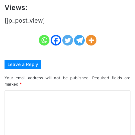
Views:
[jp_post_view]
Leave a Reply
Your email address will not be published.
Required fields are
marked
*
C
o
m
m
e