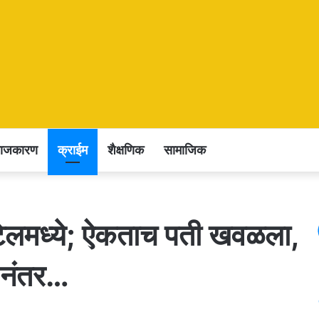
राजकारण
क्राईम
शैक्षणिक
सामाजिक
टेलमध्ये; ऐकताच पती खवळला,
् नंतर…