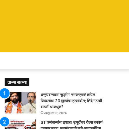
ताज्या बातम्या
धनुष्यबाणावर ‘सुप्रीम’ रणसंग्राम! कपिल
सिब्बलांचा 20 मुद्द्यांचा हल्लाबोल; शिंदे गटाची
वाढली धाकधूक?
August 6, 2026
ST कर्मचाऱ्यांना इशारा! ड्युटीवर रील्स बनवणं
पडणार महाग; महामंडळाची नवी आचारसंहिता