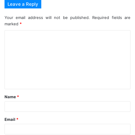
Leave a Reply
Your email address will not be published.
Required fields are
marked
*
C
o
m
m
e
n
t
Name
*
*
Email
*