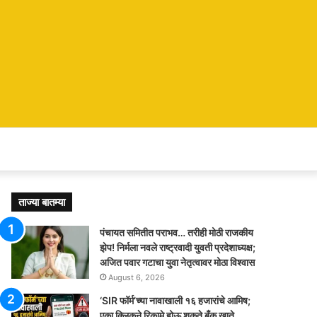
ताज्या बातम्या
पंचायत समितीत पराभव… तरीही मोठी राजकीय
झेप! निर्मला नवले राष्ट्रवादी युवती प्रदेशाध्यक्ष;
अजित पवार गटाचा युवा नेतृत्वावर मोठा विश्वास
August 6, 2026
‘SIR फॉर्म’च्या नावाखाली १६ हजारांचे आमिष;
एका क्लिकने रिकामे होऊ शकते बँक खाते,