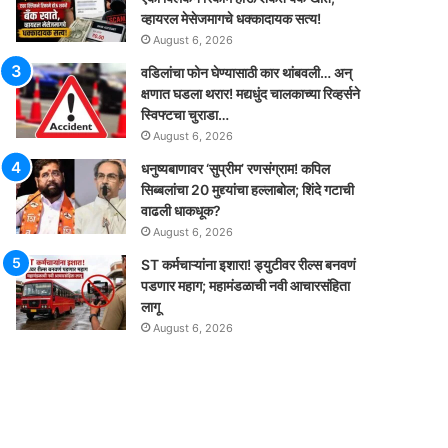
व्हायरल मेसेजमागचे धक्कादायक सत्य!
August 6, 2026
वडिलांचा फोन घेण्यासाठी कार थांबवली… अन्
क्षणात घडला थरार! मद्यधुंद चालकाच्या रिव्हर्सने
स्विफ्टचा चुराडा…
August 6, 2026
धनुष्यबाणावर ‘सुप्रीम’ रणसंग्राम! कपिल
सिब्बलांचा 20 मुद्द्यांचा हल्लाबोल; शिंदे गटाची
वाढली धाकधूक?
August 6, 2026
ST कर्मचाऱ्यांना इशारा! ड्युटीवर रील्स बनवणं
पडणार महाग; महामंडळाची नवी आचारसंहिता
लागू
August 6, 2026