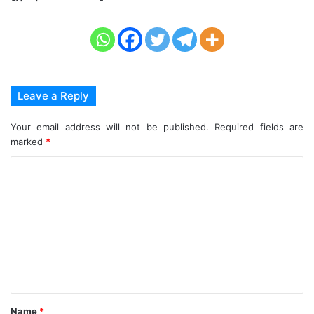
Leave a Reply
Your email address will not be published.
Required fields are
marked
*
C
o
m
m
e
n
t
Name
*