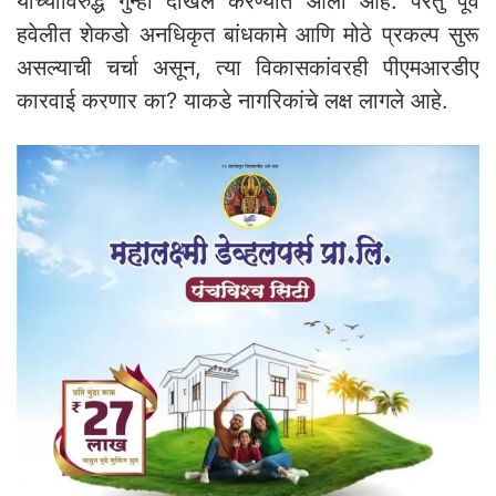
यांच्याविरुद्ध गुन्हा दाखल करण्यात आला आहे. परंतु पूर्व
हवेलीत शेकडो अनधिकृत बांधकामे आणि मोठे प्रकल्प सुरू
असल्याची चर्चा असून, त्या विकासकांवरही पीएमआरडीए
कारवाई करणार का? याकडे नागरिकांचे लक्ष लागले आहे.