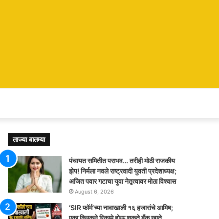
ताज्या बातम्या
पंचायत समितीत पराभव… तरीही मोठी राजकीय
झेप! निर्मला नवले राष्ट्रवादी युवती प्रदेशाध्यक्ष;
अजित पवार गटाचा युवा नेतृत्वावर मोठा विश्वास
August 6, 2026
‘SIR फॉर्म’च्या नावाखाली १६ हजारांचे आमिष;
एका क्लिकने रिकामे होऊ शकते बँक खाते,