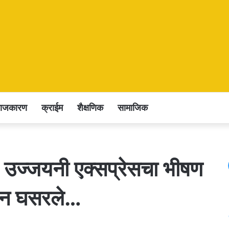
राजकारण
क्राईम
शैक्षणिक
सामाजिक
े उज्जयनी एक्सप्रेसचा भीषण
रून घसरले…