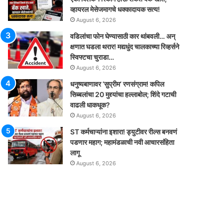
व्हायरल मेसेजमागचे धक्कादायक सत्य!
August 6, 2026
वडिलांचा फोन घेण्यासाठी कार थांबवली… अन्
क्षणात घडला थरार! मद्यधुंद चालकाच्या रिव्हर्सने
स्विफ्टचा चुराडा…
August 6, 2026
धनुष्यबाणावर ‘सुप्रीम’ रणसंग्राम! कपिल
सिब्बलांचा 20 मुद्द्यांचा हल्लाबोल; शिंदे गटाची
वाढली धाकधूक?
August 6, 2026
ST कर्मचाऱ्यांना इशारा! ड्युटीवर रील्स बनवणं
पडणार महाग; महामंडळाची नवी आचारसंहिता
लागू
August 6, 2026