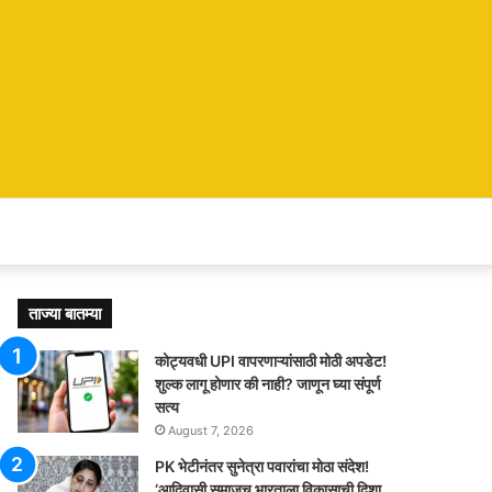
ताज्या बातम्या
कोट्यवधी UPI वापरणाऱ्यांसाठी मोठी अपडेट!
शुल्क लागू होणार की नाही? जाणून घ्या संपूर्ण
सत्य
August 7, 2026
PK भेटीनंतर सुनेत्रा पवारांचा मोठा संदेश!
‘आदिवासी समाजच भारताला विकासाची दिशा