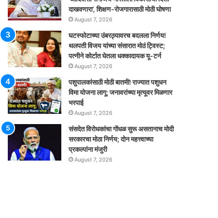
दाखवणारा’, शिक्षण-रोजगारासाठी मोठी घोषणा
August 7, 2026
घटस्फोटाच्या उंबरठ्यावरच बदलला निर्णय!
थलपती विजय यांच्या संसारात मोठं ट्विस्ट;
पत्नीने कोर्टात घेतला धक्कादायक यू-टर्न
August 7, 2026
पशुपालकांसाठी मोठी बातमी! राज्यात पशुधन
विमा योजना लागू; जनावरांच्या मृत्यूवर मिळणार
भरपाई
August 7, 2026
संसदेत विरोधकांचा गोंधळ सुरू असतानाच मोदी
सरकारचा मोठा निर्णय; दोन महत्त्वाच्या
प्रकल्पांना मंजुरी
August 7, 2026