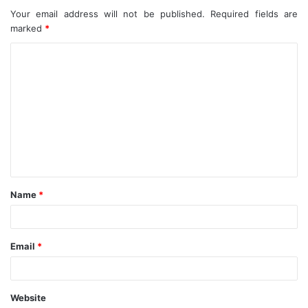
Your email address will not be published.
Required fields are
marked
*
C
o
m
m
e
n
t
Name
*
*
Email
*
Website