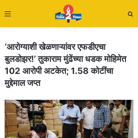
Menu
S
fo
‘आरोग्याशी खेळणाऱ्यांवर एफडीएचा
बुलडोझर!’ तुकाराम मुंढेंच्या धडक मोहिमेत
102 आरोपी अटकेत; 1.58 कोटींचा
मुद्देमाल जप्त