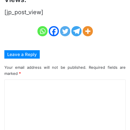
[jp_post_view]
Leave a Reply
Your email address will not be published.
Required fields are
marked
*
C
o
m
m
e
n