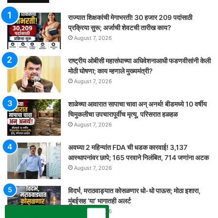
राज्यात शिक्षकांची मेगाभरती! 30 हजार 209 पदांसाठी
प्रक्रिया सुरू; अर्जाची शेवटची तारीख काय?
August 7, 2026
राष्ट्रीय ओबीसी महासंघाच्या अधिवेशनाआधी फडणवीसांनी केली
मोठी घोषणा; काय म्हणाले मुख्यमंत्री?
August 7, 2026
शाळेच्या आवारात सापाचा चावा अन् अनर्थ! बीडमध्ये 10 वर्षीय
चिमुकलीचा उपचारापूर्वीच मृत्यू, परिसरात हळहळ
August 7, 2026
अवघ्या 2 महिन्यांत FDA ची धडक कारवाई! 3,137
आस्थापनांवर छापे; 165 परवाने निलंबित, 714 जणांना अटक
August 7, 2026
विदर्भ, मराठवाड्यात कोसळणार धो-धो पाऊस; मोठा इशारा,
मुंबईसह ‘या’ भागातही अलर्ट
August 7, 2026